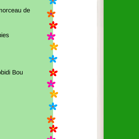
morceau de
pies
obidi Bou