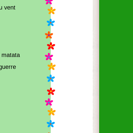
u vent
 matata
 guerre