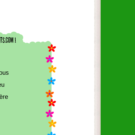
ious
eu
ère