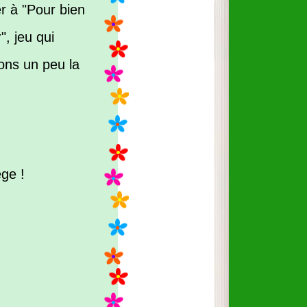
r à "Pour bien
", jeu qui
ons un peu la
ège !