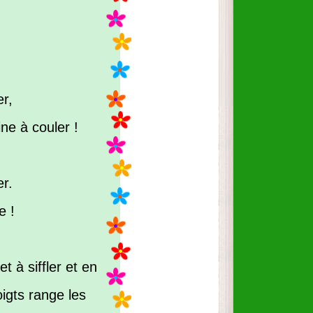
er,
ne à couler !
er.
e !
t à siffler et en
igts range les