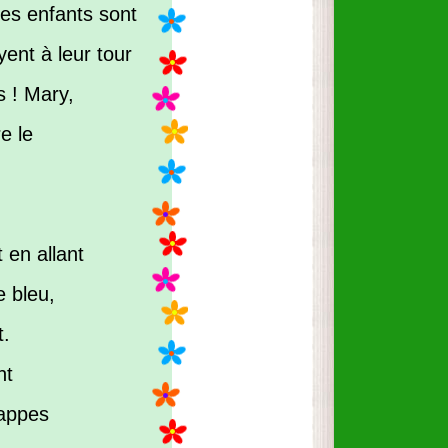
 Les enfants sont
yent à leur tour
s ! Mary,
e le
t en allant
e bleu,
t.
nt
gappes