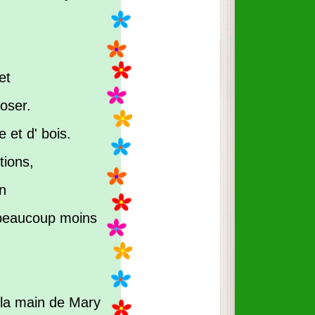
et
oser.
e et d' bois.
tions,
on
l beaucoup moins
 la main de Mary