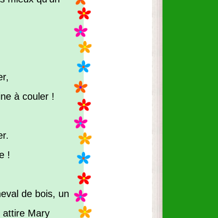
er,
ne à couler !
er.
e !
heval de bois, un
 attire Mary