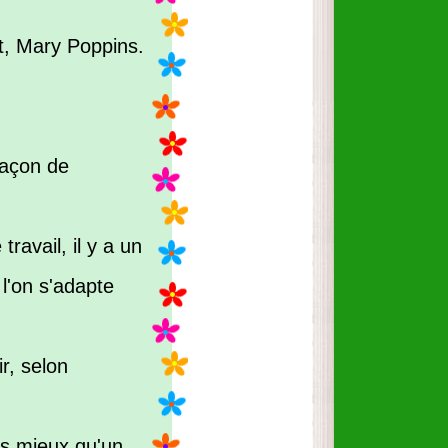
it, Mary Poppins.
façon de
travail, il y a un
 l'on s'adapte
r, selon
as mieux qu'un