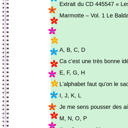
Extrait du CD 445547 « Le
Marmotte – Vol. 1 Le Bald
A, B, C, D
Ca c'est une très bonne id
E, F, G, H
L'alphabet faut qu'on le sa
I, J, K, L
Je me sens pousser des ai
M, N, O, P