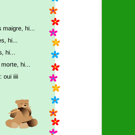
 maigre, hi...
s, hi...
 hi...
 morte, hi...
oui iiii