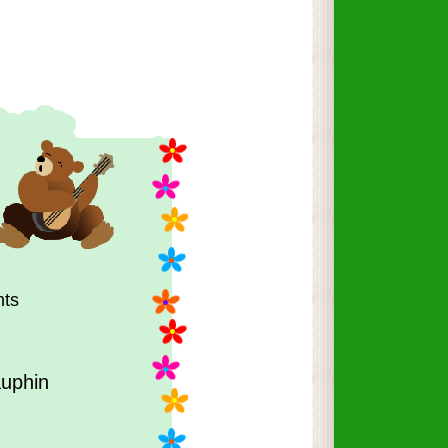
nts
auphin