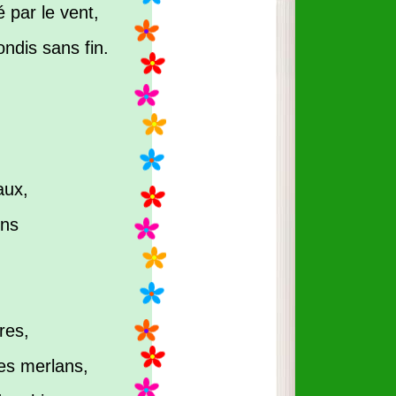
 par le vent,
ndis sans fin.
aux,
ons
res,
es merlans,