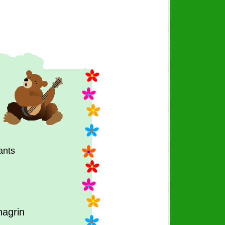
ants
hagrin