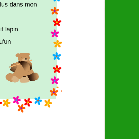
plus dans mon
t lapin
u'un