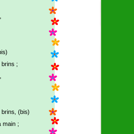
,
bis)
 brins ;
,
 brins, (bis)
a main ;