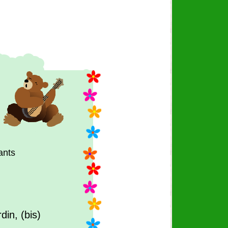
ants
in, (bis)