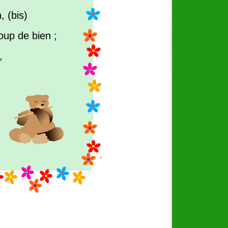
, (bis)
oup de bien ;
,