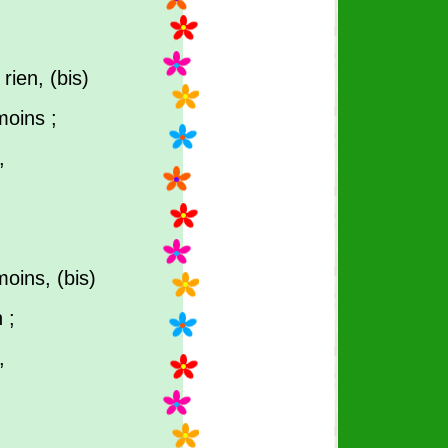
ien, (bis)
moins ;
,
oins, (bis)
 ;
,