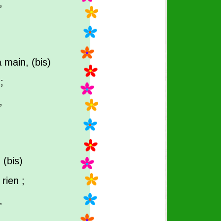
,
 main, (bis)
;
,
 (bis)
rien ;
,