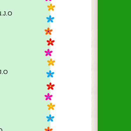
N.J.O
.J.O
.O