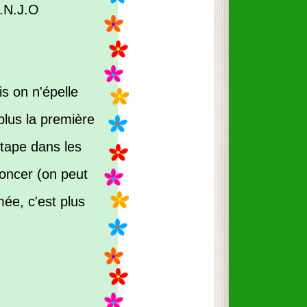
A.N.J.O
 on n'épelle
 plus la première
 tape dans les
noncer (on peut
ée, c'est plus