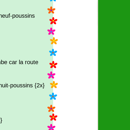
 neuf-poussins
be car la route
huit-poussins {2x}
}