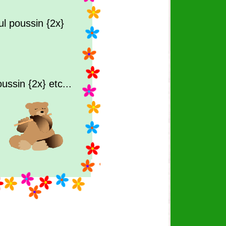
ul poussin {2x}
ssin {2x} etc...