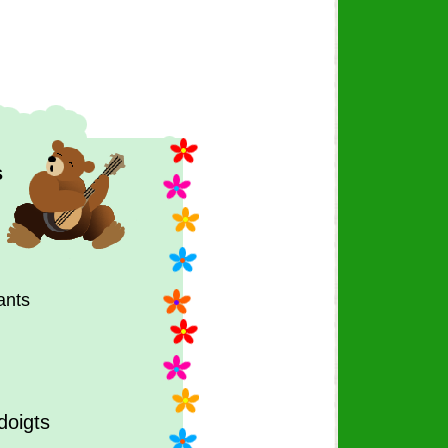
s
ants
doigts