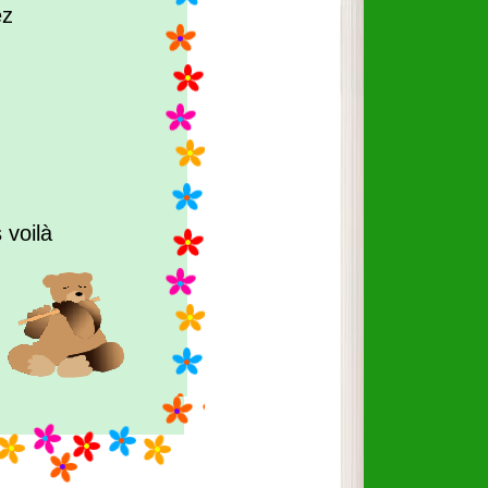
ez
 voilà