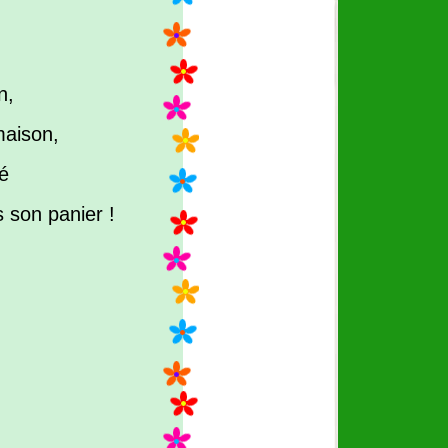
n,
 maison,
mé
 son panier !