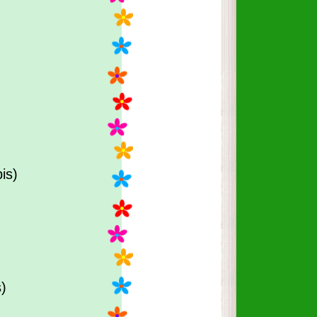
is)
s)