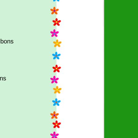
nbons
ons