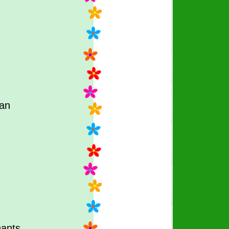
an
hants