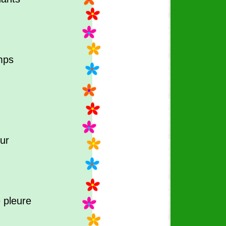
emps
eur
 pleure