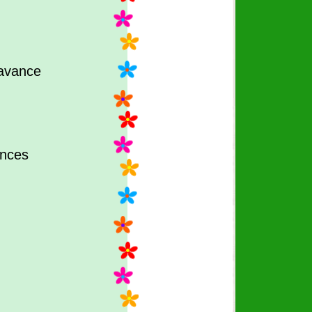
avance
ances