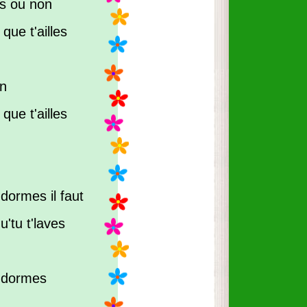
es ou non
ue t'ailles
on
ue t'ailles
dormes il faut
u'tu t'laves
 dormes