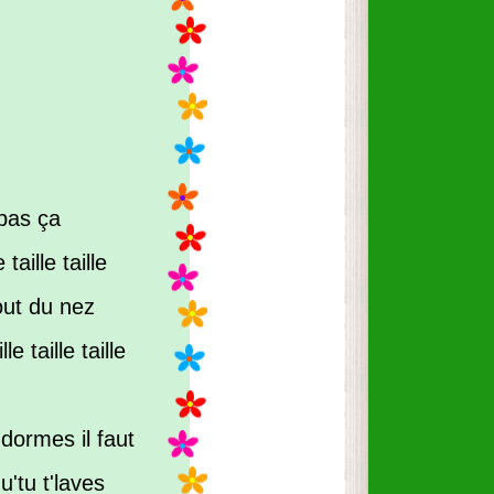
 pas ça
taille taille
out du nez
e taille taille
dormes il faut
u'tu t'laves