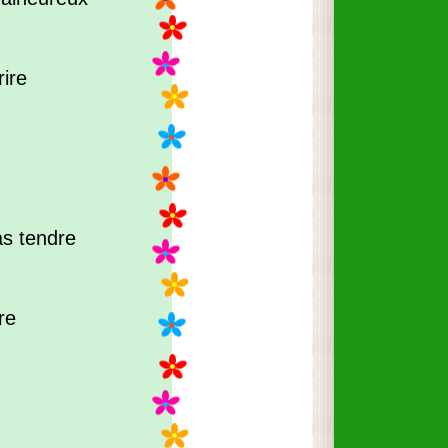
rire
as tendre
dre