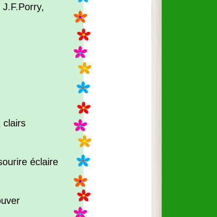
 J.F.Porry,
 clairs
ourire éclaire
ouver