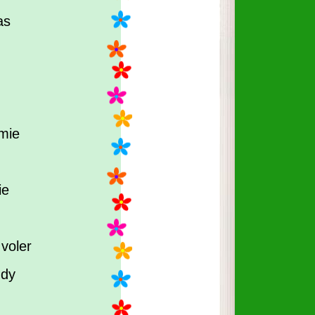
as
amie
ie
 voler
ndy