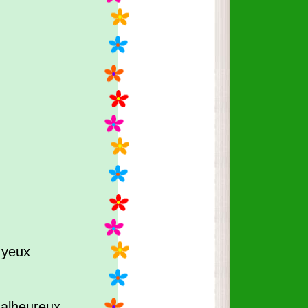
s yeux
 malheureux