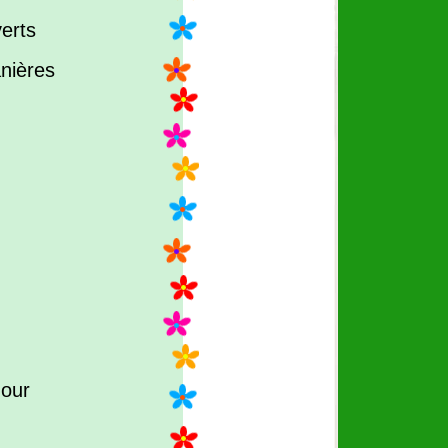
verts
anières
mour