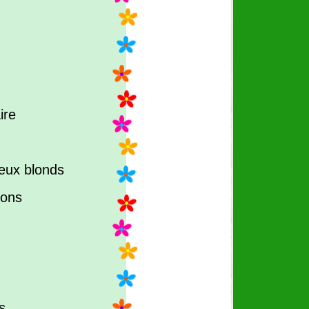
ire
eux blonds
çons
s