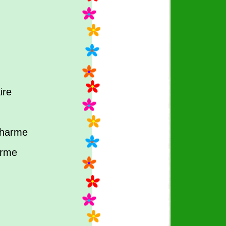
ire
charme
arme